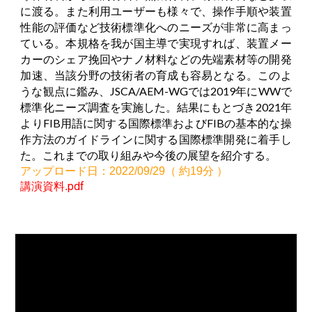
に渡る。また利用ユーザーも様々で、操作手順や装置
性能の評価など技術標準化へのニーズが非常に高まっ
ている。本規格を我が国主導で実現すれば、装置メー
カーのシェア挽回やナノ材料などの先端素材等の開発
加速、当該分野の技術者の育成も容易となる。このよ
うな観点に鑑み、JSCA/AEM-WGでは2019年にWWで
標準化ニーズ調査を実施した。結果にもとづき2021年
よりFIB用語に関する国際標準およびFIBの基本的な操
作方法のガイドラインに関する国際標準開発に着手し
た。これまでの取り組みや今後の展望を紹介する。
アップロード日：2022/09/
29
（ 約
19
分 ）
pdf
講演資料
.