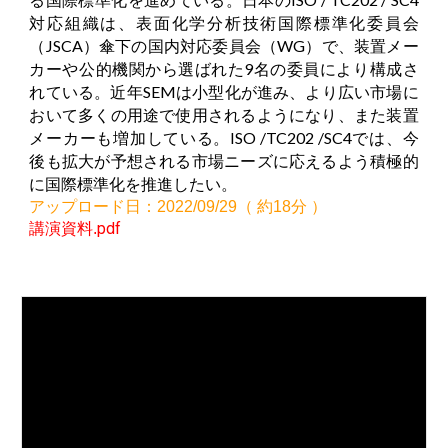
対応組織は、表面化学分析技術国際標準化委員会
（JSCA）傘下の国内対応委員会（WG）で、装置メー
カーや公的機関から選ばれた9名の委員により構成さ
れている。近年SEMは小型化が進み、より広い市場に
おいて多くの用途で使用されるようになり、また装置
メーカーも増加している。ISO /TC202 /SC4では、今
後も拡大が予想される市場ニーズに応えるよう積極的
に国際標準化を推進したい。
アップロード日：2022/09/
29（ 約18
分 ）
pdf
講演資料
.