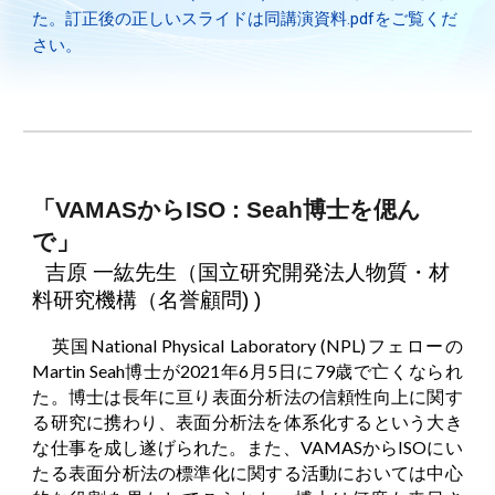
た。
訂正後の
正しいスライドは同講演資料.pdfをご覧くだ
さい。
「VAMASからISO : Seah博士を偲ん
で
」
吉原 一紘先生（国立研究開発法人物質・材
料研究機構（名誉顧問) )
英国National Physical Laboratory (NPL)フェローの
Martin Seah博士が2021年6月5日に79歳で亡くなられ
た
。
博士は長年に亘り表面分析法の信頼性向上に関す
る研究に携わり
、
表面分析法を体系化するという大き
な仕事を成し遂げられた。また
、
VAMASからISOにい
たる表面分析法の標準化に関する活動においては中心