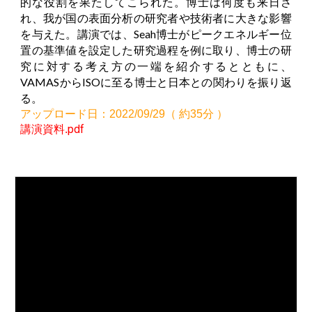
的な役割を果たしてこられた
。
博士は何度も来日さ
れ
、
我が国の表面分析の研究者や技術者に大きな影響
を与えた。講演では
、
Seah博士がピークエネルギー位
置の基準値を設定した研究過程を例に取り
、
博士の研
究に対する考え方の一端を紹介するとともに
、
VAMASからISOに至る博士と日本との関わりを振り返
る。
アップロード日：2022/09/29（ 約35
分 ）
pdf
講演資料.