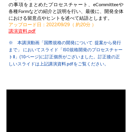
の事項をまとめたプロセスチャート、eCommitteeや
各種Formなどの紹介と説明を行い、最後に、開発全体
における留意点やヒントを述べて
結語とします。
アップロード日：2022/09/
29
（ 約20分 ）
pdf
講演資料
.
※
本講演
動画「国際規格の開発について
:
提案から発行
まで
」
においてスライド「ISO規格開発のプロセスチャー
トⅡ」(10ページ)に訂正個所がございま
した
。訂正後の正
しいスライドは上記
講演資料.pdf
をご覧ください。