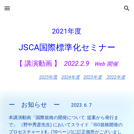
Skip to main content
Skip to navigation
2021年度
JSCA国際標準化セミナー
【 講演動画 】
2022.2.9
Web 開催
2025
年度
2024年度
2023年度
2022年度
ー お知らせ ー
2023. 6. 7
本講演
動画「国際規格の開発について
:
提案から発行ま
で」
（野中秀彦先生) に
お
いてスライド「ISO規格開発の
プロセスチャートⅡ」(10ページ)に訂正個所がございまし